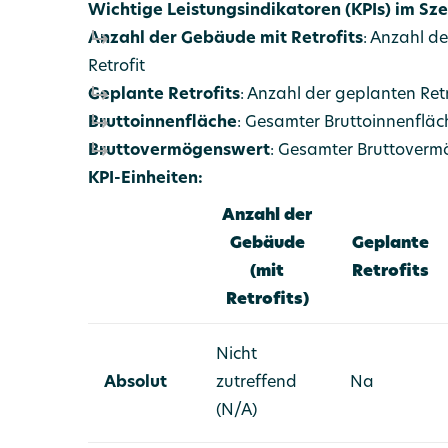
Wichtige Leistungsindikatoren (KPIs) im Sz
Anzahl der Gebäude mit Retrofits
: Anzahl d
Retrofit
Geplante Retrofits
: Anzahl der geplanten Ret
Bruttoinnenfläche
: Gesamter Bruttoinnenflä
Bruttovermögenswert
: Gesamter Bruttover
KPI-Einheiten:
Anzahl der
Gebäude
Geplante
(mit
Retrofits
Retrofits)
Nicht
Absolut
zutreffend
Na
(N/A)