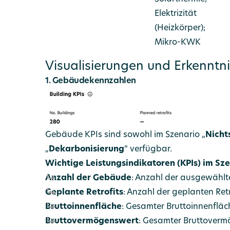
Elektrizität
(Heizkörper);
Mikro-KWK
Visualisierungen und Erkenntn
1. Gebäudekennzahlen
Gebäude KPIs sind sowohl im Szenario „
Nicht
„
Dekarbonisierung
“ verfügbar.
Wichtige Leistungsindikatoren (KPIs) im Sze
Anzahl der Gebäude
: Anzahl der ausgewähl
Geplante Retrofits
: Anzahl der geplanten Ret
Bruttoinnenfläche
: Gesamter Bruttoinnenflä
Bruttovermögenswert
: Gesamter Bruttover